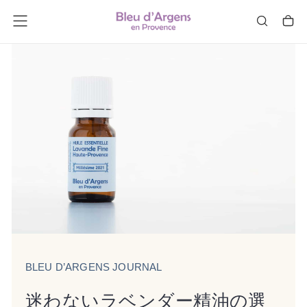
コ
ン
テ
ン
ツ
を
ス
キ
ッ
プ
し
ま
す。
BLEU D’ARGENS JOURNAL
迷わないラベンダー精油の選