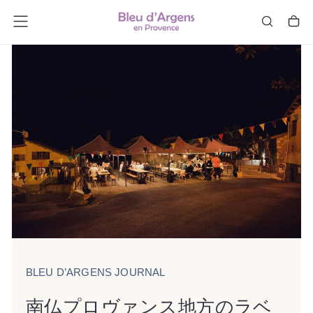
コ
ン
テ
ン
ツ
を
ス
キ
ッ
プ
し
ま
す。
BLEU D’ARGENS JOURNAL
南仏プロヴァンス地方のラベ